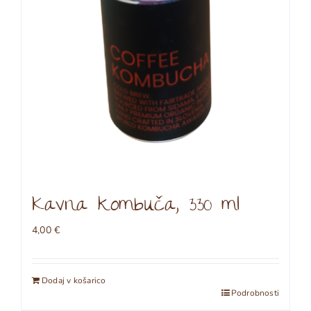
na
strani
izdelka
Kavna kombuča, 330 ml
4,00
€
Dodaj v košarico
Podrobnosti