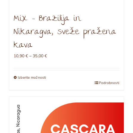
Mix – Brazilija in
Nikaragva, sveže pražena
kava
Cenovni
10,90
€
–
35,00
€
razpon:
od
10,90 €
Izberite možnosti
do
Ta
Podrobnosti
35,00 €
izdelek
ima
več
različic.
Možnosti
lahko
izberete