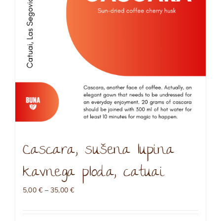
na
strani
izdelka
Cascara, sušena lupina
kavnega ploda, catuai
Cenovni
5,00
€
–
35,00
€
razpon:
od