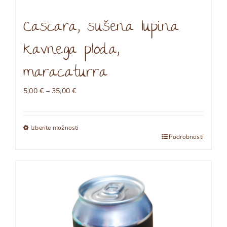
Cascara, sušena lupina
kavnega ploda,
maracaturra
Cenovni
5,00
€
–
35,00
€
razpon:
od
5,00 €
Izberite možnosti
do
Ta
Podrobnosti
35,00 €
izdelek
ima
več
različic.
Možnosti
lahko
izberete