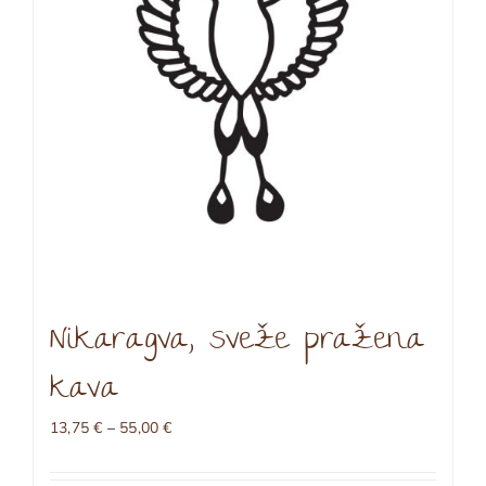
na
strani
izdelka
Nikaragva, sveže pražena
kava
Cenovni
13,75
€
–
55,00
€
razpon:
od