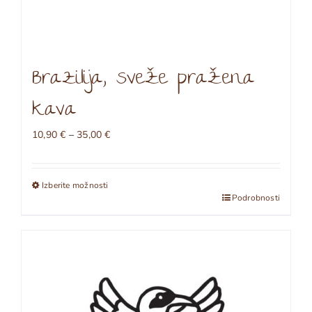
Brazilija, sveže pražena
kava
Cenovni
10,90
€
–
35,00
€
razpon:
od
10,90 €
Izberite možnosti
do
Ta
Podrobnosti
35,00 €
izdelek
ima
več
različic.
Možnosti
lahko
izberete