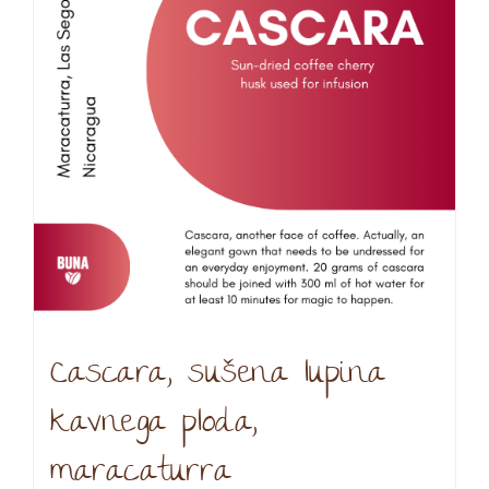
lahko
izberete
na
strani
izdelka
Cascara, sušena lupina
kavnega ploda,
maracaturra