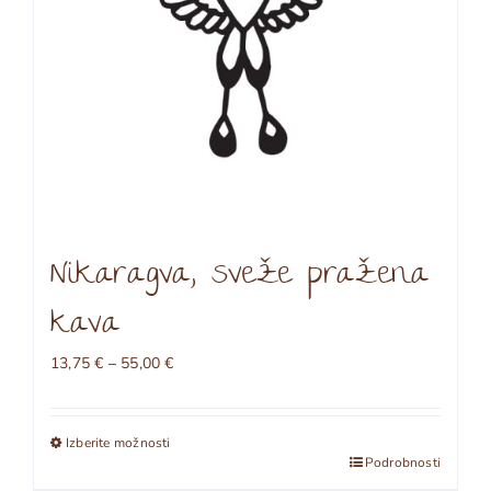
izdelka
Nikaragva, sveže pražena
kava
Cenovni
13,75
€
–
55,00
€
razpon:
od
13,75 €
Izberite možnosti
do
Ta
Podrobnosti
55,00 €
izdelek