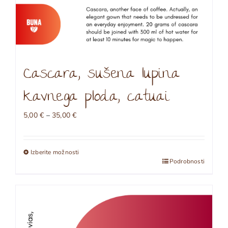
Cascara, sušena lupina
kavnega ploda, catuai
Cenovni
5,00
€
–
35,00
€
razpon:
od
5,00 €
Izberite možnosti
do
Ta
Podrobnosti
35,00 €
izdelek
ima
več
različic.
Možnosti