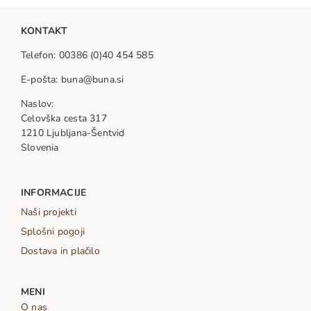
ima
KONTAKT
več
različic.
Telefon: 00386 (0)40 454 585
Možnosti
lahko
E-pošta: buna@buna.si
izberete
Naslov:
na
Celovška cesta 317
strani
1210 Ljubljana-Šentvid
izdelka
Slovenia
INFORMACIJE
Naši projekti
Splošni pogoji
Dostava in plačilo
MENI
O nas