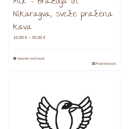
Mix – Brazilija in
Nikaragva, sveže pražena
kava
Cenovni
10,90
€
–
35,00
€
razpon:
od
10,90 €
Izberite možnosti
do
Ta
Podrobnosti
35,00 €
izdelek
ima
več
različic.
Možnosti
lahko
izberete
na
strani