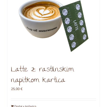
različic.
Možnosti
lahko
izberete
na
strani
izdelka
Latte z rastlinskim
napitkom kartica
25,00
€
Dodaj v košarico