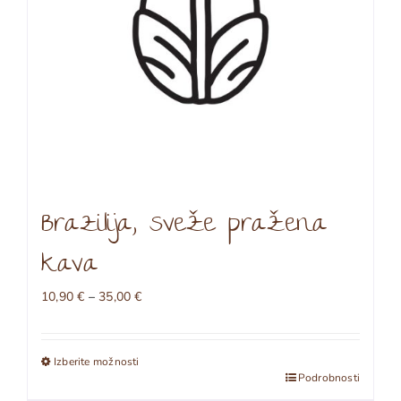
izdelka
Brazilija, sveže pražena
kava
Cenovni
10,90
€
–
35,00
€
razpon:
od
10,90 €
Izberite možnosti
do
Ta
Podrobnosti
35,00 €
izdelek