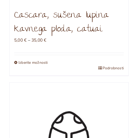
Cascara, sušena lupina
kavnega ploda, catuai
Cenovni
5,00
€
–
35,00
€
razpon:
od
5,00 €
Izberite možnosti
do
Ta
Podrobnosti
35,00 €
izdelek
ima
več
različic.
Možnosti
lahko
izberete
na
strani