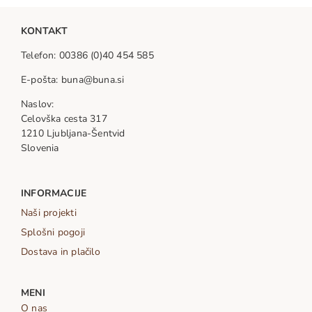
ima
KONTAKT
več
različic.
Telefon: 00386 (0)40 454 585
Možnosti
lahko
E-pošta: buna@buna.si
izberete
Naslov:
na
Celovška cesta 317
strani
1210 Ljubljana-Šentvid
izdelka
Slovenia
INFORMACIJE
Naši projekti
Splošni pogoji
Dostava in plačilo
MENI
O nas