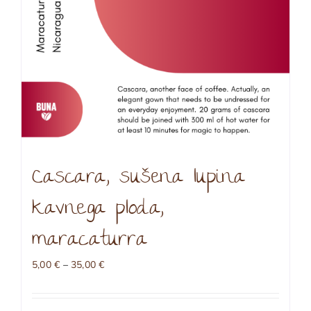
Cascara, sušena lupina
kavnega ploda,
maracaturra
Cenovni
5,00
€
–
35,00
€
razpon:
od