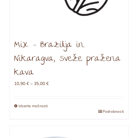
Mix – Brazilija in
Nikaragva, sveže pražena
kava
Cenovni
10,90
€
–
35,00
€
razpon:
od
10,90 €
Izberite možnosti
do
Ta
Podrobnosti
35,00 €
izdelek
ima
več