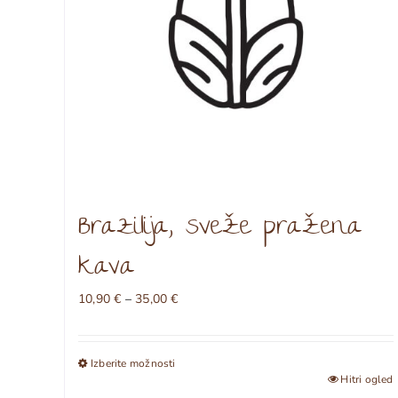
Brazilija, sveže pražena
kava
Cenovni
10,90
€
–
35,00
€
razpon:
od
10,90 €
Izberite možnosti
do
Ta
Hitri ogled