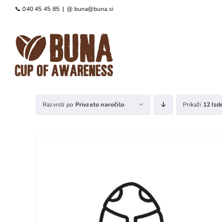
Preskoči
📞 040 45 45 85
|
@ buna@buna.si
na
vsebino
Razvrsti po
Privzeto naročilo
Prikaži
12 Izd