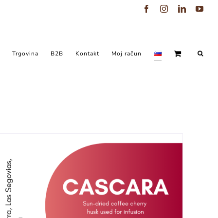
Facebook
Instagram
LinkedIn
You
Trgovina
B2B
Kontakt
Moj račun