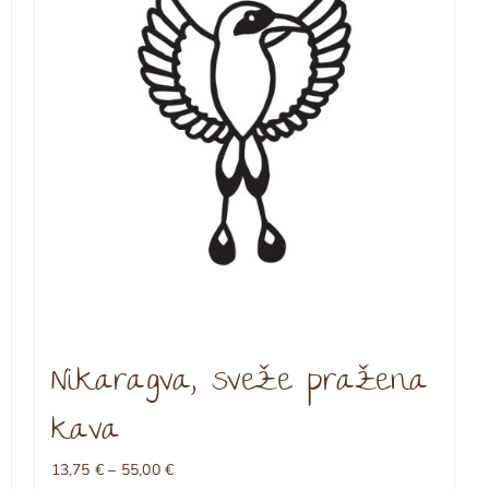
Nikaragva, sveže pražena
kava
Cenovni
13,75
€
–
55,00
€