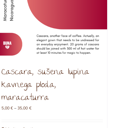
Cascara, sušena lupina
kavnega ploda,
maracaturra
Cenovni
5,00
€
–
35,00
€
razpon:
od
5,00 €