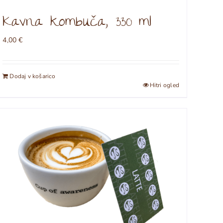
Kavna kombuča, 330 ml
4,00
€
Dodaj v košarico
Hitri ogled