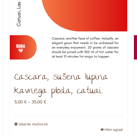
Cascara, sušena lupina
kavnega ploda, catuai
Cenovni
5,00
€
–
35,00
€
razpon:
od
5,00 €
Izberite možnosti
do
Ta
Hitri ogled
35,00 €