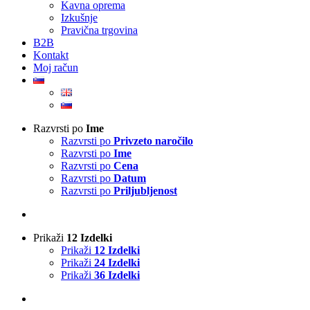
Kavna oprema
Izkušnje
Pravična trgovina
B2B
Kontakt
Moj račun
Razvrsti po
Ime
Razvrsti po
Privzeto naročilo
Razvrsti po
Ime
Razvrsti po
Cena
Razvrsti po
Datum
Razvrsti po
Priljubljenost
Prikaži
12 Izdelki
Prikaži
12 Izdelki
Prikaži
24 Izdelki
Prikaži
36 Izdelki