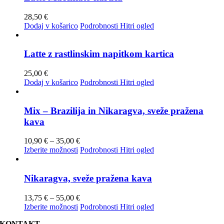
28,50
€
Dodaj v košarico
Podrobnosti
Hitri ogled
Latte z rastlinskim napitkom kartica
25,00
€
Dodaj v košarico
Podrobnosti
Hitri ogled
Mix – Brazilija in Nikaragva, sveže pražena
kava
Cenovni
10,90
€
–
35,00
€
razpon:
Ta
Izberite možnosti
Podrobnosti
Hitri ogled
od
izdelek
10,90 €
ima
do
več
Nikaragva, sveže pražena kava
35,00 €
različic.
Možnosti
Cenovni
13,75
€
–
55,00
€
lahko
razpon:
Ta
Izberite možnosti
Podrobnosti
Hitri ogled
izberete
od
izdelek
na
KONTAKT