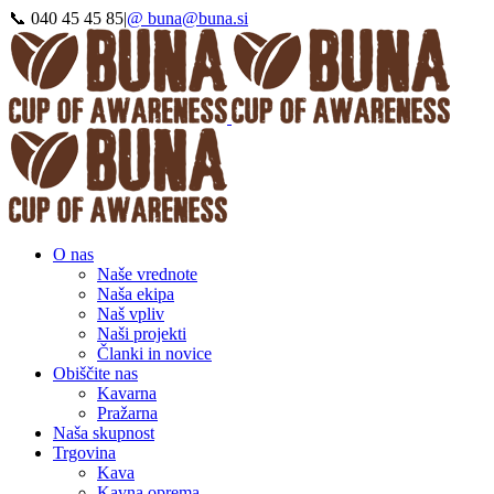
Preskoči
📞 040 45 45 85
|
@ buna@buna.si
na
Facebook
Instagram
LinkedIn
YouTube
vsebino
O nas
Naše vrednote
Naša ekipa
Naš vpliv
Naši projekti
Članki in novice
Obiščite nas
Kavarna
Pražarna
Naša skupnost
Trgovina
Kava
Kavna oprema