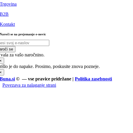
Trgovina
B2B
Kontakt
Naroči se na prejemanje e-novic
aroči se
vala za vašo naročnino.
×
rišlo je do napake. Prosimo, poskusite znova pozneje.
×
Buna.si
© — vse pravice pridržane |
Politika zasebnosti
Povezava za nalaganje strani
Pojdi
na
vrh