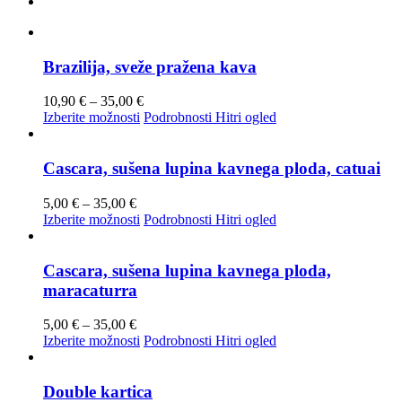
Brazilija, sveže pražena kava
Cenovni
10,90
€
–
35,00
€
razpon:
Ta
Izberite možnosti
Podrobnosti
Hitri ogled
od
izdelek
10,90 €
ima
do
več
Cascara, sušena lupina kavnega ploda, catuai
35,00 €
različic.
Možnosti
Cenovni
5,00
€
–
35,00
€
lahko
razpon:
Ta
Izberite možnosti
Podrobnosti
Hitri ogled
izberete
od
izdelek
na
5,00 €
ima
strani
do
več
Cascara, sušena lupina kavnega ploda,
izdelka
35,00 €
različic.
maracaturra
Možnosti
lahko
Cenovni
5,00
€
–
35,00
€
izberete
razpon:
Ta
Izberite možnosti
Podrobnosti
Hitri ogled
na
od
izdelek
strani
5,00 €
ima
izdelka
do
več
Double kartica