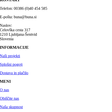
13,75 €
ima
strani
do
več
izdelka
Telefon: 00386 (0)40 454 585
55,00 €
različic.
Možnosti
E-pošta: buna@buna.si
lahko
izberete
Naslov:
na
Celovška cesta 317
strani
1210 Ljubljana-Šentvid
izdelka
Slovenia
INFORMACIJE
Naši projekti
Splošni pogoji
Dostava in plačilo
MENI
O nas
Obiščite nas
Naša skupnost