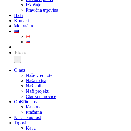
Izkušnje
Pravična trgovina
B2B
Kontakt
Moj račun
Iskanje:
O nas
Naše vrednote
Naša ekipa
Naš vpliv
Naši projekti
Članki in novice
Obiščite nas
Kavarna
Pražarna
Naša skupnost
Trgovina
Kava