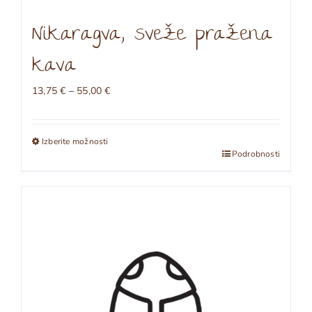
Nikaragva, sveže pražena
kava
Cenovni
13,75
€
–
55,00
€
razpon:
od
13,75 €
Izberite možnosti
do
Ta
Podrobnosti
55,00 €
izdelek
ima
več
različic.
Možnosti
lahko
izberete
na
strani