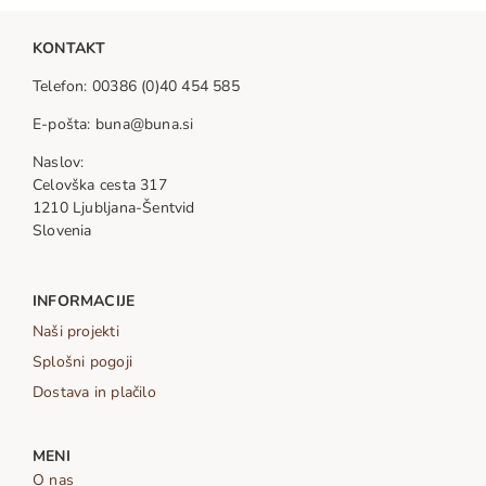
ima
KONTAKT
več
različic.
Telefon: 00386 (0)40 454 585
Možnosti
lahko
E-pošta: buna@buna.si
izberete
Naslov:
na
Celovška cesta 317
strani
1210 Ljubljana-Šentvid
izdelka
Slovenia
INFORMACIJE
Naši projekti
Splošni pogoji
Dostava in plačilo
MENI
O nas