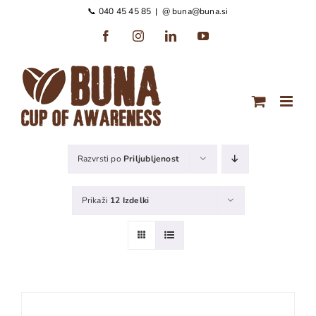
Preskoči
📞 040 45 45 85
|
@ buna@buna.si
na
Facebook
Instagram
LinkedIn
YouTube
vsebino
Razvrsti po
Priljubljenost
Prikaži
12 Izdelki