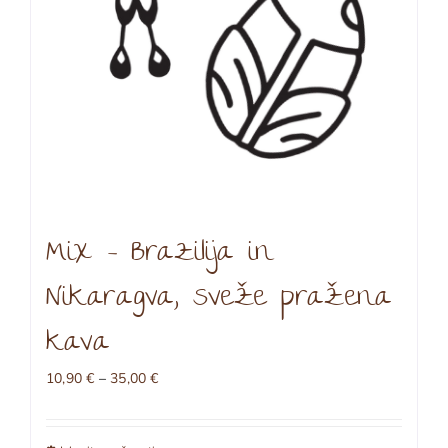
Mix – Brazilija in
Nikaragva, sveže pražena
kava
Cenovni
10,90
€
–
35,00
€
razpon:
od
10,90 €