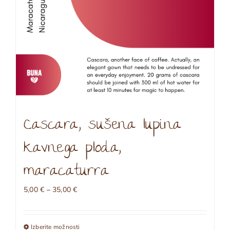
izdelka
Cascara, sušena lupina
kavnega ploda,
maracaturra
Cenovni
5,00
€
–
35,00
€
razpon:
od
5,00 €
Izberite možnosti