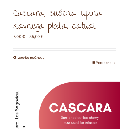
Cascara, sušena lupina
kavnega ploda, catuai
Cenovni
5,00
€
–
35,00
€
razpon:
od
5,00 €
Izberite možnosti
do
Ta
Podrobnosti
35,00 €
izdelek
ima
več
različic.
Možnosti
lahko
izberete
na
strani