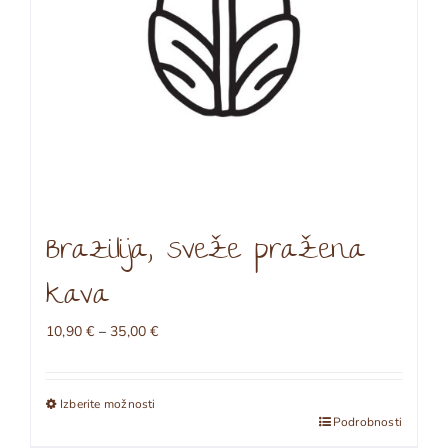
izdelka
Brazilija, sveže pražena
kava
Cenovni
10,90
€
–
35,00
€
razpon:
od
10,90 €
Izberite možnosti
do
Ta
Podrobnosti
35,00 €
izdelek