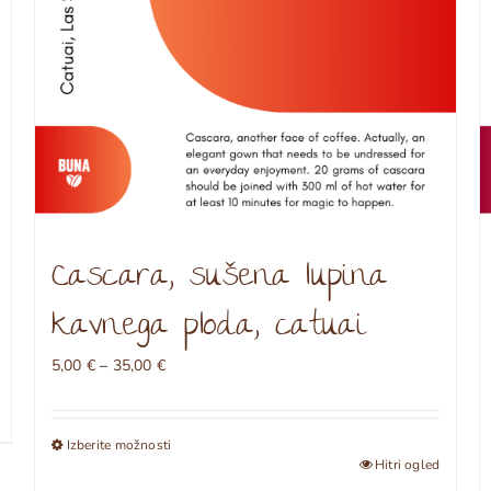
Cascara, sušena lupina
kavnega ploda, catuai
Cenovni
5,00
€
–
35,00
€
razpon:
od
5,00 €
Izberite možnosti
do
Ta
Hitri ogled
35,00 €