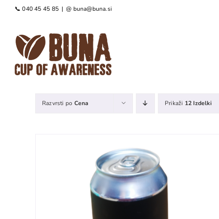
Preskoči
📞 040 45 45 85
|
@ buna@buna.si
na
vsebino
Razvrsti po
Cena
Prikaži
12 Izdelki