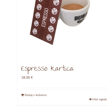
izdelka
Espresso kartica
18,00
€
Dodaj v košarico
Hitri ogled