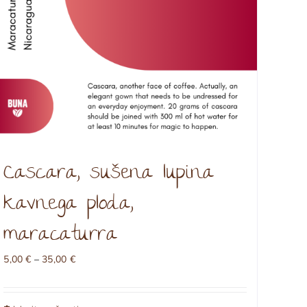
Cascara, sušena lupina
kavnega ploda,
maracaturra
Cenovni
5,00
€
–
35,00
€
razpon:
od
5,00 €