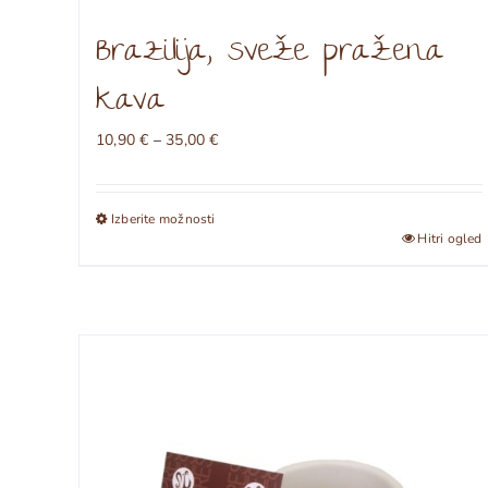
Brazilija, sveže pražena
kava
Cenovni
10,90
€
–
35,00
€
razpon:
od
10,90 €
Izberite možnosti
do
Ta
Hitri ogled
35,00 €
izdelek
ima
več
različic.
Možnosti
lahko
izberete
na
strani