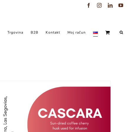
Facebook
Instagram
LinkedIn
You
Trgovina
B2B
Kontakt
Moj račun