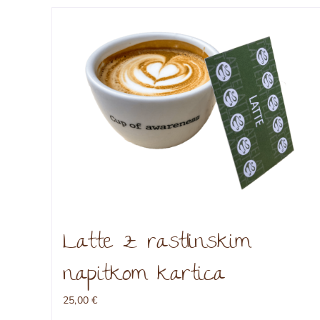
Latte z rastlinskim
napitkom kartica
25,00
€