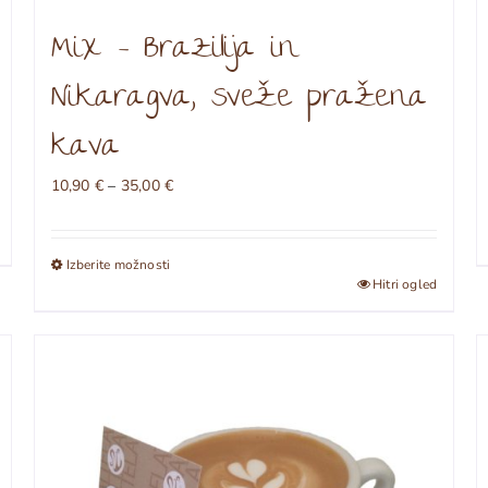
Mix – Brazilija in
Nikaragva, sveže pražena
kava
Cenovni
10,90
€
–
35,00
€
razpon:
od
10,90 €
Izberite možnosti
do
Ta
Hitri ogled
35,00 €
izdelek
ima
več
različic.
Možnosti
lahko
izberete
na