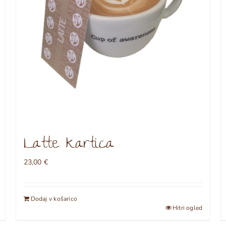
strani
izdelka
Latte kartica
23,00
€
Dodaj v košarico
Hitri ogled