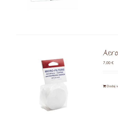
Aero
7,00
€
Dodaj v