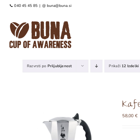
Preskoči
📞 040 45 45 85
|
@ buna@buna.si
na
vsebino
Razvrsti po
Priljubljenost
Prikaži
12 Izdelki
Kafe
58,00
€