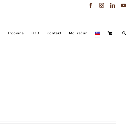
Facebook
Instagram
LinkedIn
You
Trgovina
B2B
Kontakt
Moj račun