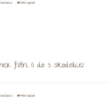
 košarico
Hitri ogled
ex filtri (1 do 3 skodelice)
 košarico
Hitri ogled