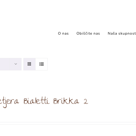
O nas
Obiščite nas
Naša skupnost
tjera Bialetti Brikka 2