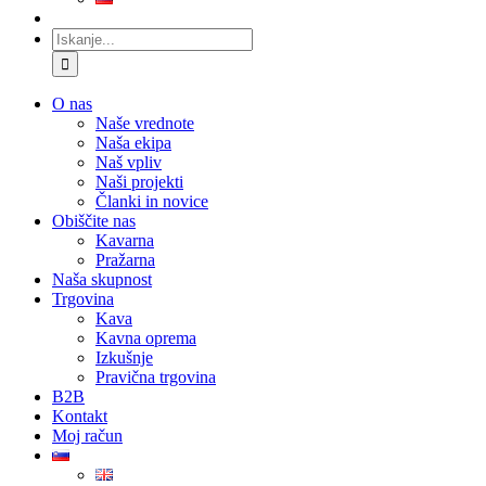
Iskanje:
O nas
Naše vrednote
Naša ekipa
Naš vpliv
Naši projekti
Članki in novice
Obiščite nas
Kavarna
Pražarna
Naša skupnost
Trgovina
Kava
Kavna oprema
Izkušnje
Pravična trgovina
B2B
Kontakt
Moj račun