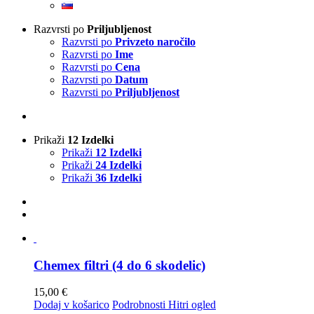
Razvrsti po
Priljubljenost
Razvrsti po
Privzeto naročilo
Razvrsti po
Ime
Razvrsti po
Cena
Razvrsti po
Datum
Razvrsti po
Priljubljenost
Prikaži
12 Izdelki
Prikaži
12 Izdelki
Prikaži
24 Izdelki
Prikaži
36 Izdelki
Chemex filtri (4 do 6 skodelic)
15,00
€
Dodaj v košarico
Podrobnosti
Hitri ogled