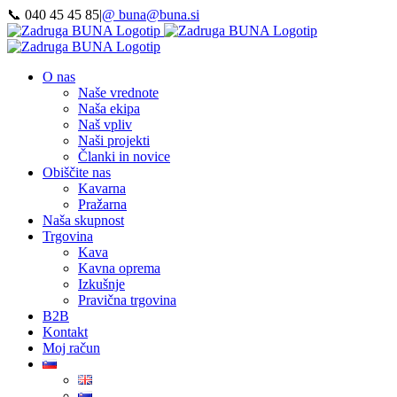
Preskoči
📞 040 45 45 85
|
@ buna@buna.si
na
Facebook
Instagram
LinkedIn
YouTube
vsebino
O nas
Naše vrednote
Naša ekipa
Naš vpliv
Naši projekti
Članki in novice
Obiščite nas
Kavarna
Pražarna
Naša skupnost
Trgovina
Kava
Kavna oprema
Izkušnje
Pravična trgovina
B2B
Kontakt
Moj račun