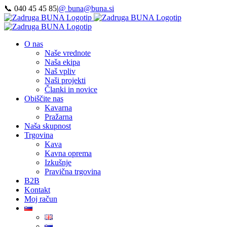
Preskoči
📞 040 45 45 85
|
@ buna@buna.si
na
Facebook
Instagram
LinkedIn
YouTube
vsebino
O nas
Naše vrednote
Naša ekipa
Naš vpliv
Naši projekti
Članki in novice
Obiščite nas
Kavarna
Pražarna
Naša skupnost
Trgovina
Kava
Kavna oprema
Izkušnje
Pravična trgovina
B2B
Kontakt
Moj račun