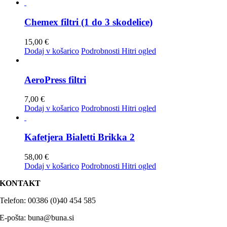
Chemex filtri (1 do 3 skodelice)
15,00
€
Dodaj v košarico
Podrobnosti
Hitri ogled
AeroPress filtri
7,00
€
Dodaj v košarico
Podrobnosti
Hitri ogled
Kafetjera Bialetti Brikka 2
58,00
€
Dodaj v košarico
Podrobnosti
Hitri ogled
KONTAKT
Telefon: 00386 (0)40 454 585
E-pošta: buna@buna.si