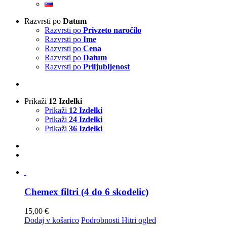
Razvrsti po
Datum
Razvrsti po
Privzeto naročilo
Razvrsti po
Ime
Razvrsti po
Cena
Razvrsti po
Datum
Razvrsti po
Priljubljenost
Prikaži
12 Izdelki
Prikaži
12 Izdelki
Prikaži
24 Izdelki
Prikaži
36 Izdelki
Chemex filtri (4 do 6 skodelic)
15,00
€
Dodaj v košarico
Podrobnosti
Hitri ogled