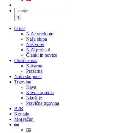
Iskanje:
O nas
Naše vrednote
Naša ekipa
Naš vpliv
Naši projekti
Članki in novice
Obiščite nas
Kavarna
Pražarna
Naša skupnost
Trgovina
Kava
Kavna oprema
Izkušnje
Pravična trgovina
B2B
Kontakt
Moj račun