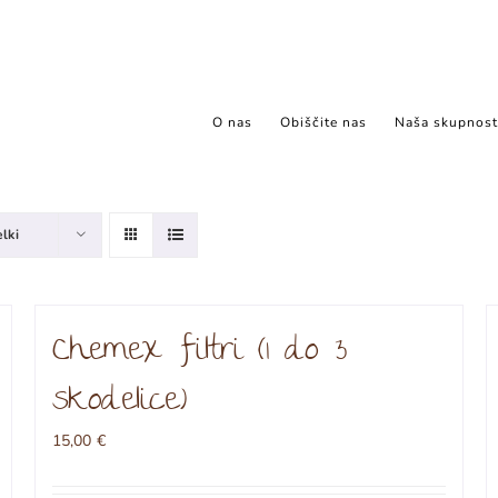
O nas
Obiščite nas
Naša skupnost
elki
Chemex filtri (1 do 3
skodelice)
15,00
€