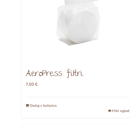
AeroPress filtri
7,00
€
Dodaj v košarico
Hitri ogled