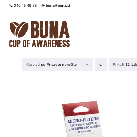
Preskoči
📞 040 45 45 85
|
@ buna@buna.si
na
vsebino
Razvrsti po
Privzeto naročilo
Prikaži
12 Izd