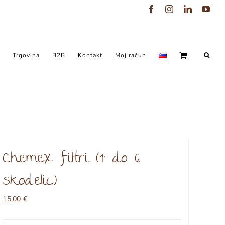
Facebook
Instagram
LinkedIn
You
Trgovina
B2B
Kontakt
Moj račun
Chemex filtri (4 do 6
skodelic)
15,00
€