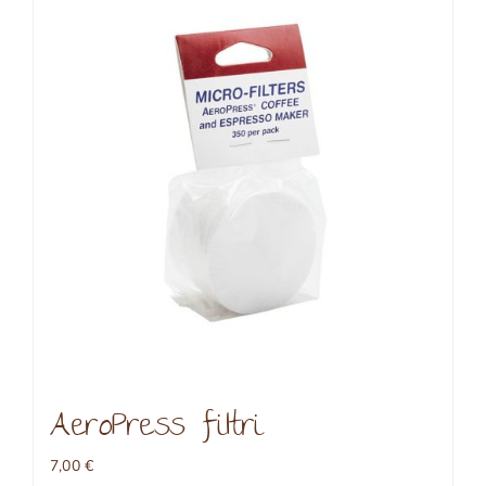
AeroPress filtri
7,00
€