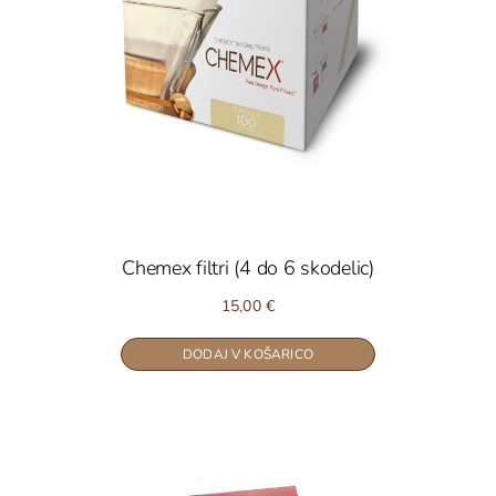
Chemex filtri (4 do 6 skodelic)
15,00
€
DODAJ V KOŠARICO