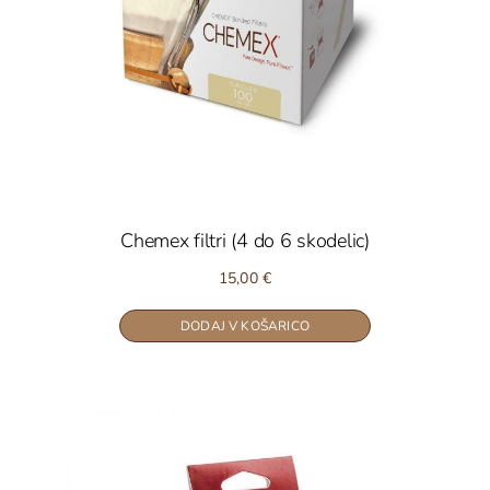
Chemex filtri (4 do 6 skodelic)
15,00
€
DODAJ V KOŠARICO