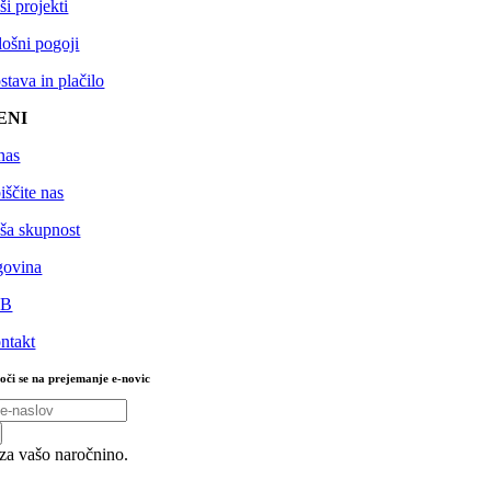
ši projekti
lošni pogoji
stava in plačilo
ENI
nas
iščite nas
ša skupnost
govina
2B
ntakt
oči se na prejemanje e-novic
za vašo naročnino.