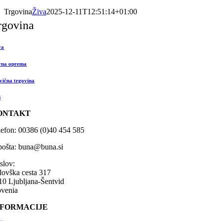
Trgovina
Živa
2025-12-11T12:51:14+01:00
rgovina
va
na oprema
vična trgovina
B
ONTAKT
lefon: 00386 (0)40 454 585
pošta: buna@buna.si
slov:
lovška cesta 317
10 Ljubljana-Šentvid
ovenia
NFORMACIJE