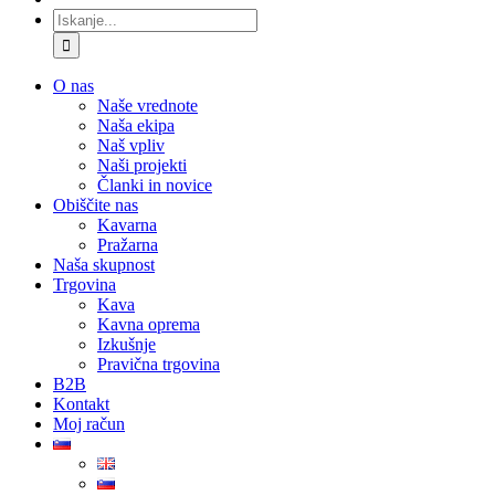
Iskanje:
O nas
Naše vrednote
Naša ekipa
Naš vpliv
Naši projekti
Članki in novice
Obiščite nas
Kavarna
Pražarna
Naša skupnost
Trgovina
Kava
Kavna oprema
Izkušnje
Pravična trgovina
B2B
Kontakt
Moj račun