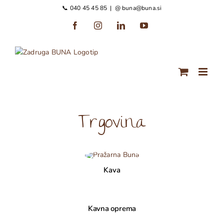
Preskoči
📞 040 45 45 85
|
@ buna@buna.si
na
Facebook
Instagram
LinkedIn
YouTube
vsebino
Trgovina
Kava
Kavna oprema