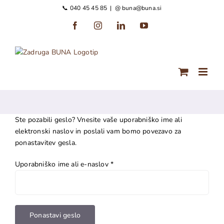
Preskoči
📞 040 45 45 85
|
@ buna@buna.si
na
Facebook
Instagram
LinkedIn
YouTube
vsebino
Ste pozabili geslo? Vnesite vaše uporabniško ime ali
elektronski naslov in poslali vam bomo povezavo za
ponastavitev gesla.
Zahtevano
Uporabniško ime ali e-naslov
*
Ponastavi geslo