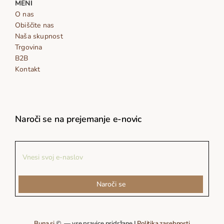
MENI
O nas
Obiščite nas
Naša skupnost
Trgovina
B2B
Kontakt
Naroči se na prejemanje e-novic
Naroči se
Buna.si
© — vse pravice pridržane |
Politika zasebnosti