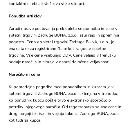
kontaktni osebi ali službi za stike s kupci.
Ponudba artiklov
Zaradi narave poslovanja prek spleta se ponudba in cene v
spletni trgovini Zadruge BUNA, z.o.o., ažurirajo in spreminja
pogosto. Cena v spletni trgovini Zadruge BUNA, z.o.o., je
enaka tako za registrirane člane kot za goste spletne
trgovine. Vse cene vsebujejo DDV. Cene veljajo v trenutku
oddaje naročila in nimajo v naprej določene veljavnosti.
Naročilo in cene
Kupoprodajna pogodba med ponudnikom in kupcem je v
spletni trgovini Zadruge BUNA, z.o.o., sklenjena v trenutku,
ko ponudnik kupcu pošlje prvo elektronsko sporočilo o
potrditvi njegovega naročila. Od tega trenutka so vse cene in
drugi pogoji fiksirani in veljajo tako za Zadrugo BUNA, z.o.o.,
kot tudi za kupca.