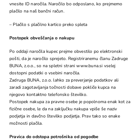
vnesite ID naročila. Naročilo bo odposlano, ko prejmemo
plačilo na naš bančni račun.
– Plačilo s plačilno kartico preko spleta
Postopek obveščanja o nakupu
Po oddaji naročila kupec prejme obvestilo po elektronski
pošti, da je naročilo sprejeto. Registriranemu članu Zadruge
BUNA, z.o.o., so na spletni strani www.buna.si vselej
dostopni podatki o vsebini naročila.
Zadruga BUNA, z.o.o. lahko za preverjanje podatkov ali
zaradi zagotavljanja točnosti dobave pokliče kupca na
njegovo kontaktno telefonsko številko.
Postopek nakupa za pravne osebe je popolnoma enak kot za
fizične osebe, le da na zaključku nakupa vpiše še naziv
podjetja in davčno številko podjetja. Prav tako so enake
možnosti plačila.
Pravica do odstopa potrošnika od pogodbe