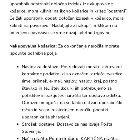
uporabnik odstraniti določen izdelek iz nakupovalne
košarice, mora klikniti na ikono košarice in križec ”odstrani”.
Če želi uporabnik dodati določen izdelek v košarico, mora
klikniti na povezavo ”Nadaljujte z nakupi”. S klikom na
omenjeno povezavo se vrne nazaj spletno trgovino.
Nakupovalna košarica:
Za dokončanje naročila morate
izpolnite potrebna polja.
Naslov za dostavo: Posredovati morate zahtevane
kontaktne podatke, ki so označeni z rdečo zvezdico
(ime, priimek, e-mail naslov, naslov, kraj, poštno
številko in tel. številko), ki jih potrebujemo za
potrditev in zaključek naročila ter dostavo izdelka.
Obrazec omogoča, da se lahko ustvari uporabniški
račun in so pri naslednjem naročilu podatki
uporabnika že shranjeni.
Strošek dostave: Dostavo za nas izvaja Pošta
Slovenije.
Način plačila: Po predračunu. KARTIČNA plačila.