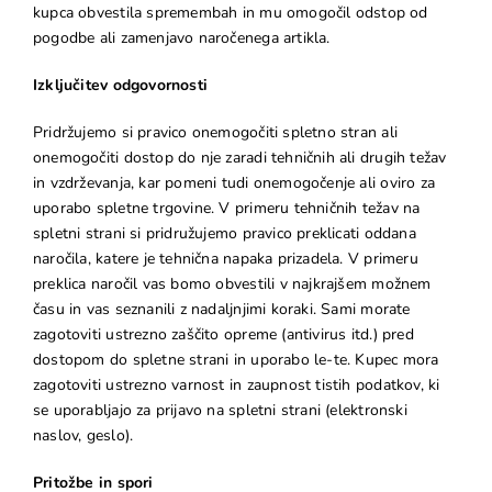
kupca obvestila spremembah in mu omogočil odstop od
pogodbe ali zamenjavo naročenega artikla.
Izključitev odgovornosti
Pridržujemo si pravico onemogočiti spletno stran ali
onemogočiti dostop do nje zaradi tehničnih ali drugih težav
in vzdrževanja, kar pomeni tudi onemogočenje ali oviro za
uporabo spletne trgovine. V primeru tehničnih težav na
spletni strani si pridružujemo pravico preklicati oddana
naročila, katere je tehnična napaka prizadela. V primeru
preklica naročil vas bomo obvestili v najkrajšem možnem
času in vas seznanili z nadaljnjimi koraki. Sami morate
zagotoviti ustrezno zaščito opreme (antivirus itd.) pred
dostopom do spletne strani in uporabo le-te. Kupec mora
zagotoviti ustrezno varnost in zaupnost tistih podatkov, ki
se uporabljajo za prijavo na spletni strani (elektronski
naslov, geslo).
Pritožbe in spori