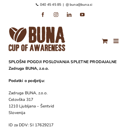
Preskoči
📞 040 45 45 85
|
@ buna@buna.si
na
Facebook
Instagram
LinkedIn
YouTube
vsebino
SPLOŠNI POGOJI POSLOVANJA SPLETNE PRODAJALNE
Zadruga BUNA, z.o.o.
Podatki o podjetju:
Zadruga BUNA, z.o.o.
Celovška 317
1210 Ljubljana – Šentvid
Slovenija
ID za DDV: SI 17629217