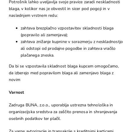
Potrošnik lahko uveljavlja svoje pravice zaradi neskladnosti
blaga, v kolikor nas je obvestil in sicer pod pogoji in v
naslednjem vrstnem redu:
zahteva brezplačno vzpostavitev skladnosti blaga
(popravilo ali zamenjava);
zahteva znižanje kupnine v sorazmerju z neskladnostjo
ali odstopi od prodajne pogodbe in zahteva vračilo
plačanega zneska.
Da bi se vzpostavila skladnost blaga kupcem omogočamo,
da izberejo med popravilom blaga ali zamenjavo blaga z
novim
Varnost
Zadruga BUNA, z.o.o., uporablja ustrezna tehnološka in
organizacijska sredstva za zaščito prenosa in shranjevanja
osebnih podatkov ter plačil.
Za varne avtorizacije in transakcije s kreditnimi karticami