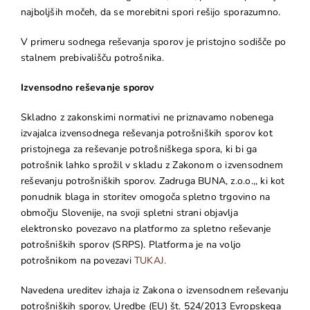
najboljših močeh, da se morebitni spori rešijo sporazumno.
V primeru sodnega reševanja sporov je pristojno sodišče po
stalnem prebivališču potrošnika.
Izvensodno reševanje sporov
Skladno z zakonskimi normativi ne priznavamo nobenega
izvajalca izvensodnega reševanja potrošniških sporov kot
pristojnega za reševanje potrošniškega spora, ki bi ga
potrošnik lahko sprožil v skladu z Zakonom o izvensodnem
reševanju potrošniških sporov. Zadruga BUNA, z.o.o.,, ki kot
ponudnik blaga in storitev omogoča spletno trgovino na
območju Slovenije, na svoji spletni strani objavlja
elektronsko povezavo na platformo za spletno reševanje
potrošniških sporov (SRPS). Platforma je na voljo
potrošnikom na povezavi
TUKAJ.
Navedena ureditev izhaja iz Zakona o izvensodnem reševanju
potrošniških sporov, Uredbe (EU) št. 524/2013 Evropskega