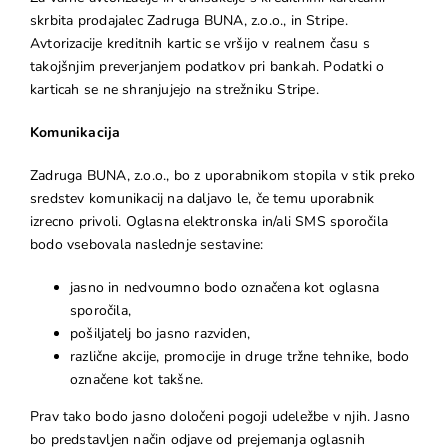
skrbita prodajalec Zadruga BUNA, z.o.o., in Stripe.
Avtorizacije kreditnih kartic se vršijo v realnem času s
takojšnjim preverjanjem podatkov pri bankah. Podatki o
karticah se ne shranjujejo na strežniku Stripe.
Komunikacija
Zadruga BUNA, z.o.o., bo z uporabnikom stopila v stik preko
sredstev komunikacij na daljavo le, če temu uporabnik
izrecno privoli. Oglasna elektronska in/ali SMS sporočila
bodo vsebovala naslednje sestavine:
jasno in nedvoumno bodo označena kot oglasna
sporočila,
pošiljatelj bo jasno razviden,
različne akcije, promocije in druge tržne tehnike, bodo
označene kot takšne.
Prav tako bodo jasno določeni pogoji udeležbe v njih. Jasno
bo predstavljen način odjave od prejemanja oglasnih