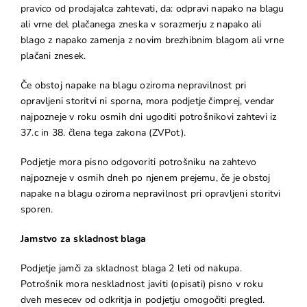
pravico od prodajalca zahtevati, da: odpravi napako na blagu
ali vrne del plačanega zneska v sorazmerju z napako ali
blago z napako zamenja z novim brezhibnim blagom ali vrne
plačani znesek.
Če obstoj napake na blagu oziroma nepravilnost pri
opravljeni storitvi ni sporna, mora podjetje čimprej, vendar
najpozneje v roku osmih dni ugoditi potrošnikovi zahtevi iz
37.c in 38. člena tega zakona (ZVPot).
Podjetje mora pisno odgovoriti potrošniku na zahtevo
najpozneje v osmih dneh po njenem prejemu, če je obstoj
napake na blagu oziroma nepravilnost pri opravljeni storitvi
sporen.
Jamstvo za skladnost blaga
Podjetje jamči za skladnost blaga 2 leti od nakupa.
Potrošnik mora neskladnost javiti (opisati) pisno v roku
dveh mesecev od odkritja in podjetju omogočiti pregled.