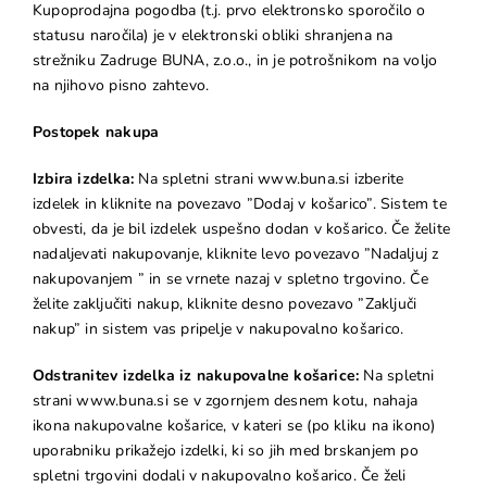
Kupoprodajna pogodba (t.j. prvo elektronsko sporočilo o
statusu naročila) je v elektronski obliki shranjena na
strežniku Zadruge BUNA, z.o.o., in je potrošnikom na voljo
na njihovo pisno zahtevo.
Postopek nakupa
Izbira izdelka:
Na spletni strani www.buna.si izberite
izdelek in kliknite na povezavo ”Dodaj v košarico”. Sistem te
obvesti, da je bil izdelek uspešno dodan v košarico. Če želite
nadaljevati nakupovanje, kliknite levo povezavo ”Nadaljuj z
nakupovanjem ” in se vrnete nazaj v spletno trgovino. Če
želite zaključiti nakup, kliknite desno povezavo ”Zaključi
nakup” in sistem vas pripelje v nakupovalno košarico.
Odstranitev izdelka iz nakupovalne košarice:
Na spletni
strani www.buna.si se v zgornjem desnem kotu, nahaja
ikona nakupovalne košarice, v kateri se (po kliku na ikono)
uporabniku prikažejo izdelki, ki so jih med brskanjem po
spletni trgovini dodali v nakupovalno košarico. Če želi