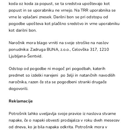
koda oz koda za popust, se ta sredstva upoštevajo kot
popust in se uporabniku ne vrnejo. Na TRR uporabnika se
vrne le vplačani znesek. Darilni bon se pri odstopu od
pogodbe upošteva kot plačilno sredstvo in vrne uporabniku
kot darilni bon.
Naročnik mora blago vrniti na svoje stroške na naslov
ponudnika: Zadruga BUNA, z.o.o., Celovška 317, 1210
Ljubljana-Šentvid.
Odstop od pogodbe ni mogoč pri pogodbah, katerih
predmet so izdelki narejeni po želji in natančnih navodilih
naročnika, razen če sta se pogodbeni stranki drugače
dogovorili.
Reklamacije
Potrošnik lahko uveljavlja svoje pravice iz naslova stvarne
napake, če o napaki obvesti prodajalca v roku dveh mesecev
od dneva, ko je bila napaka odkrita. Potrošnik mora v