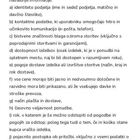
naslednje informacije:
a) identiteto podjetja (ime in sedež podjetja, matično in
davčno številko),
b) kontaktne podatke, ki uporabniku omogočajo hitro in
učinkovito komunikacijo (e-pošta, telefon),
c) bistvene značilnosti blaga oziroma storitev (vključno s
poprodajnimi storitvami in garancijami),
d) dostopnost izdelkov (vsak izdelek, ki je v ponudbi na
spletnem mestu, naj bi bil dostopen v razumljivem roku),
e) pogoje dostave izdelka ali izvršitve storitve (način, kraj in
rok dostave),
f) vse cene morajo biti jasno in nedvoumno določene in
razvidno mora biti prikazano, ali že vsebujejo davke in
stroške prevoza,
g) način plačila in dostave,
h) časovno veljavnost ponudbe,
i) rok, v katerem je še možno odstopiti od pogodbe in
pogojih za odstop; poleg tega tudi o tem, če in koliko stane
kupca vračilo izdelka,
j) pojasnilo postopka ob pritožbi, vključno z vsemi podatki o