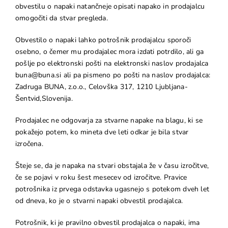
obvestilu o napaki natančneje opisati napako in prodajalcu
omogočiti da stvar pregleda.
Obvestilo o napaki lahko potrošnik prodajalcu sporoči
osebno, o čemer mu prodajalec mora izdati potrdilo, ali ga
pošlje po elektronski pošti na elektronski naslov prodajalca
buna@buna.si ali pa pismeno po pošti na naslov prodajalca:
Zadruga BUNA, z.o.o., Celovška 317, 1210 Ljubljana-
Šentvid,Slovenija.
Prodajalec ne odgovarja za stvarne napake na blagu, ki se
pokažejo potem, ko mineta dve leti odkar je bila stvar
izročena.
Šteje se, da je napaka na stvari obstajala že v času izročitve,
če se pojavi v roku šest mesecev od izročitve. Pravice
potrošnika iz prvega odstavka ugasnejo s potekom dveh let
od dneva, ko je o stvarni napaki obvestil prodajalca.
Potrošnik, ki je pravilno obvestil prodajalca o napaki, ima