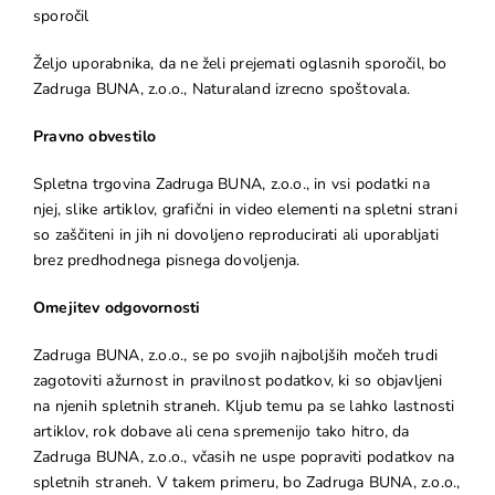
sporočil
Željo uporabnika, da ne želi prejemati oglasnih sporočil, bo
Zadruga BUNA, z.o.o., Naturaland izrecno spoštovala.
Pravno obvestilo
Spletna trgovina Zadruga BUNA, z.o.o., in vsi podatki na
njej, slike artiklov, grafični in video elementi na spletni strani
so zaščiteni in jih ni dovoljeno reproducirati ali uporabljati
brez predhodnega pisnega dovoljenja.
Omejitev odgovornosti
Zadruga BUNA, z.o.o., se po svojih najboljših močeh trudi
zagotoviti ažurnost in pravilnost podatkov, ki so objavljeni
na njenih spletnih straneh. Kljub temu pa se lahko lastnosti
artiklov, rok dobave ali cena spremenijo tako hitro, da
Zadruga BUNA, z.o.o., včasih ne uspe popraviti podatkov na
spletnih straneh. V takem primeru, bo Zadruga BUNA, z.o.o.,