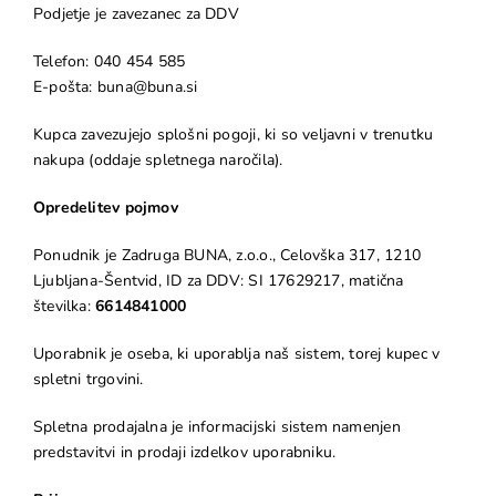
Podjetje je zavezanec za DDV
Telefon: 040 454 585
E-pošta: buna@buna.si
Kupca zavezujejo splošni pogoji, ki so veljavni v trenutku
nakupa (oddaje spletnega naročila).
Opredelitev pojmov
Ponudnik je Zadruga BUNA, z.o.o., Celovška 317, 1210
Ljubljana-Šentvid, ID za DDV: SI 17629217, matična
številka:
6614841000
Uporabnik je oseba, ki uporablja naš sistem, torej kupec v
spletni trgovini.
Spletna prodajalna je informacijski sistem namenjen
predstavitvi in prodaji izdelkov uporabniku.