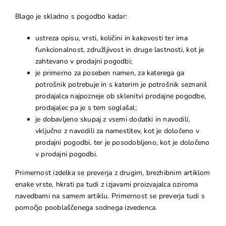
Blago je skladno s pogodbo kadar:
ustreza opisu, vrsti, količini in kakovosti ter ima
funkcionalnost, združljivost in druge lastnosti, kot je
zahtevano v prodajni pogodbi;
je primerno za poseben namen, za katerega ga
potrošnik potrebuje in s katerim je potrošnik seznanil
prodajalca najpozneje ob sklenitvi prodajne pogodbe,
prodajalec pa je s tem soglašal;
je dobavljeno skupaj z vsemi dodatki in navodili,
vključno z navodili za namestitev, kot je določeno v
prodajni pogodbi, ter je posodobljeno, kot je določeno
v prodajni pogodbi.
Primernost izdelka se preverja z drugim, brezhibnim artiklom
enake vrste, hkrati pa tudi z izjavami proizvajalca oziroma
navedbami na samem artiklu. Primernost se preverja tudi s
pomočjo pooblaščenega sodnega izvedenca.