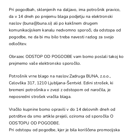
Pri pogodbah, sklenjenih na daljavo, ima potrošnik pravico,
da v 14 dneh po prejemu blaga podjetju na elektronski
naslov (buna@buna.si) ali po kakšnem drugem
komunikacijskem kanalu nedvomno sporoči, da odstopa od
pogodbe, ne da bi mu bilo treba navesti razlog za svojo
odločitev.
Obrazec ODSTOP OD POGODBE vam bomo poslali takoj ko
prejmemo vaše elektronsko sporočilo.
Potrošnik vrne blago na naslov:Zadruga BUNA, z.o.o.,
Celovška 317, 1210 Ljubljana-Šentvid. Edini strošek, ki
bremeni potrošnika v zvezi z odstopom od naročila, je
neposredni strošek vračila blaga.
Vračilo kupnine bomo opravili v do 14 delovnih dneh od
potrditve da smo artikle prejeli, oziroma od sporočila O
ODSTOPU OD POGODBE.
Pri odstopu od pogodbe, kjer je bila koriščena promocijska