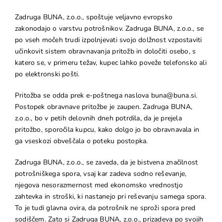
Zadruga BUNA, z.o.o., spoštuje veljavno evropsko
zakonodajo o varstvu potrošnikov. Zadruga BUNA, z.o.o., se
po vseh močeh trudi izpolnjevati svojo dolžnost vzpostaviti
učinkovit sistem obravnavanja pritožb in določiti osebo, s
katero se, v primeru težav, kupec lahko poveže telefonsko ali
po elektronski pošti.
Pritožba se odda prek e-poštnega naslova buna@buna.si.
Postopek obravnave pritožbe je zaupen. Zadruga BUNA,
z.o.o., bo v petih delovnih dneh potrdila, da je prejela
pritožbo, sporočila kupcu, kako dolgo jo bo obravnavala in
ga vseskozi obveščala o poteku postopka.
Zadruga BUNA, z.o.o., se zaveda, da je bistvena značilnost
potrošniškega spora, vsaj kar zadeva sodno reševanje,
njegova nesorazmernost med ekonomsko vrednostjo
zahtevka in stroški, ki nastanejo pri reševanju samega spora.
To je tudi glavna ovira, da potrošnik ne sproži spora pred
sodiščem. Zato si Zadruga BUNA, z.o.o., prizadeva po svojih