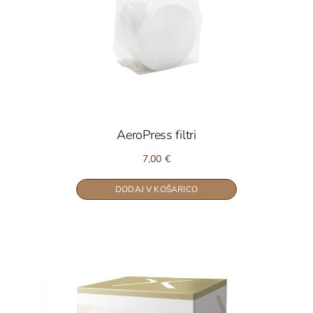
AeroPress filtri
7,00
€
DODAJ V KOŠARICO