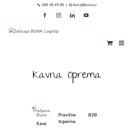
Preskoči
📞 040 45 45 85
|
@ buna@buna.si
na
Facebook
Instagram
LinkedIn
YouTube
vsebino
Kavna Oprema
Pravična
B2B
trgovina
Kava