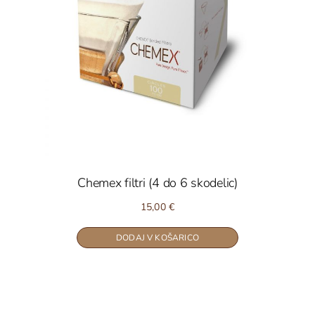
Chemex filtri (4 do 6 skodelic)
15,00
€
DODAJ V KOŠARICO